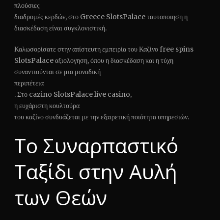
πλούσιες
διαδρομές κερδών, στο Greece SlotsPalace ταυτοποιηση η
διασκέδαση είναι συγκλονιστική.
Καλωσορίσατε στην απίστευτη εμπειρία του Καζίνο free spins
SlotsPalace αξιολογηση, όπου η διασκέδαση και η τύχη
συναντιούνται σε μια μοναδική
περιπέτεια
. Στο cazino SlotsPalace live casino,
η ευχάριστη κουλτούρα
του καζίνο συνδυάζεται με την εξαιρετική ποιότητα υπηρεσιών.
Το Συναρπαστικό
Ταξίδι στην Αυλή
των Θεών