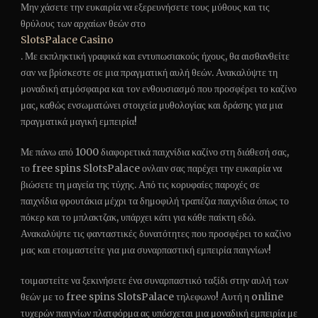
Μην χάσετε την ευκαιρία να εξερευνήσετε τους μύθους και τις
θρύλους των αρχαίων θεών στο
SlotsPalace Casino
. Με εκπληκτική γραφικά και εντυπωσιακούς ήχους, θα αισθανθείτε
σαν να βρίσκεστε σε μια πραγματική αυλή θεών. Ανακαλύψτε τη
μοναδική ατμόσφαιρα και τον ενθουσιασμό που προσφέρει το καζίνο
μας, καθώς ενσωματώνει στοιχεία μυθολογίας και δράσης για μια
πραγματικά μαγική εμπειρία!
Με πάνω από 1000 διαφορετικά παιχνίδια καζίνο στη διάθεσή σας,
το free spins SlotsPalace ονλαιν σας παρέχει την ευκαιρία να
βιώσετε τη μαγεία της τύχης. Από τις κορυφαίες παροχές σε
παιχνίδια φρουτάκια μέχρι τα δημοφιλή τραπέζια παιχνίδια όπως το
πόκερ και το μπλακτζακ, υπάρχει κάτι για κάθε παίκτη εδώ.
Ανακαλύψτε τις φανταστικές δυνατότητες που προσφέρει το καζίνο
μας και ετοιμαστείτε για μια συναρπαστική εμπειρία παιγνίων!
τοιμαστείτε να ξεκινήσετε ένα συναρπαστικό ταξίδι στην αυλή των
θεών με το free spins SlotsPalace τηλεφωνο! Αυτή η online
τυχερών παιγνίων πλατφόρμα ας υπόσχεται μια μοναδική εμπειρία με