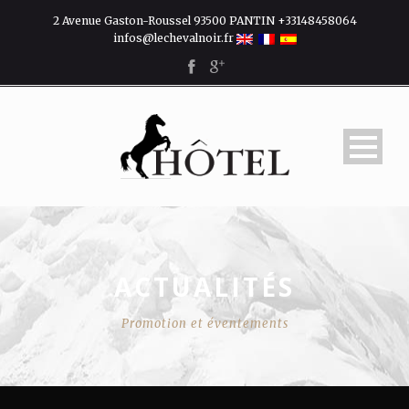
2 Avenue Gaston-Roussel 93500 PANTIN +33148458064
infos@lechevalnoir.fr
ACTUALITÉS
Promotion et éventements