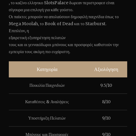
, το καζίνο ελληνικο SlotsPalace δωρεαν περιστροφεσ είναι
σίγουρα μια επιλογή για κάθε γούστο.
Οι παίκτες μπορούν να απολαύσουν δημοφιλή παιχνίδια όπως το
Mega Moolah, το Book of Dead και το Starburst.
Επιπλέον, η
εξαιρετική εξυπηρέτηση πελατών
τους και οι γενναιόδωροι μπόνους και προσφορές καθιστούν την
εμπειρία τους ακόμη πιο ευχάριστη.
Κατηγορία
Αξιολόγηση
Ποικιλία Παιχνιδιών
9.5/10
Καταθέσεις & Αναλήψεις
8/10
Υποστήριξη Πελατών
9/10
Μπόνους και Προσφορές
9/10