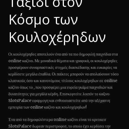
Ταξίδι στον
Κόσμο των
Κουλοχέρηδων
Οι κουλοχέρηδες αποτελούν ένα από τα πιο δημοφιλή παιχνίδια στα
online καζίνο. Με μοναδικά θέματα και γραφικά, οι κουλοχέρηδες
προσφέρουν συναρπαστικές στιγμές διασκέδασης και ευκαιρίες να
κερδίσετε μεγάλα έπαθλα. Οι παίκτες μπορούν να απολαύσουν τόσο
κλασικούς όσο και καινοτόμους τίτλους κουλοχέρηδων σε online
καζίνο όπως το , που προσφέρει μια ευρεία γκάμα παιχνιδιών και
δυνατότητες για μεγάλα κέρδη. Επισκεφτείτε λοιπόν το καζινο
SlotsPalace εφαρμογη και ενθουσιαστείτε από την αξέχαστη
εμπειρία των online καζίνο και κουλοχέρηδων!
Ένα από τα δημοφιλέστερα online καζίνο είναι το κριτικεσ
SlotsPalace δωρεαν περιστροφεσ, το οποίο έχει κερδίσει την