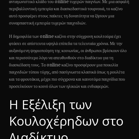
ανταγωνιστικό κλάδο του online τυχερών παιγνίων. Με μια ασφαλή
περιβαλλοντική εμπειρία και διασκεδαστικά τουρνουά, το καζίνο
αυτό προσφέρει στους παίκτες τη δυνατότητα να ζήσουν μια
συναρπαστική εμπειρία τυχερών παιχνιδιών.
Η δημοφιλία των online καζίνο στην σύγχρονη κουλτούρα έχει
φτάσει σε απίστευτα υψηλά επίπεδα τα τελευταία χρόνια. Με την
αυξανόμενη ψηφιοποίηση της κοινωνίας, οι άνθρωποι βρίσκουν όλο
και περισσότερο λόγο να απευθυνθούν στο διαδίκτυο για τη
διασκέδαση τους. Τα online καζίνο προσφέρουν μια ποικιλία
παιχνιδιών τύπου τύχης, από πασίγνωστα κλασικά όπως η ρουλέτα
και τα φρουτάκια, μέχρι πιο σύγχρονα και καινοτόμα παιχνίδια που
προσελκύουν το κοινό όλων των ηλικιών και ενδιαφερών.
Η Εξέλιξη των
Κουλοχέρηδων στο
Διαδίκτυο