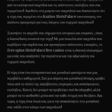
από τα εκπληκτικά παιχνίδια και τις απίστευτες εκπλήξεις που σας
περιμένουν! Αφεθείτε στη μαγεία του παιχνιδιού και διαπιστώστε ότι
η τύχη σας περιμένει στο kazino SlotsPalace ταυτοποιηση, τον
απόλυτο προορισμό για τους λάτρεις του τυχερού παιχνιδιού!
Ξεκινήστε το παιχνίδι σας σήμερα στο ιστορικό και επιφανές , όπου
η διασκέδαση συναντά την τύχη! Με μια ποικιλία από παιχνίδια που
κερδίζουν την καρδιά σας και προσφέρουν απίστευτες ευκαιρίες, το
free spins SlotsPalace live casino είναι η ιδανική πλατφόρμα
για εσάς που αναζητάτε την περιπέτεια και την αδρεναλίνη του
τυχερού παιχνιδιού.
Η τύχη είναι ένα συναρπαστικό και μοναδικό φαινόμενο που μας
περιβάλλει καθημερινά. Σαν μια αόρατη και μοναδική δύναμη, κρύβει
πίσω από το πέπλο της απρόβλεπτες συγκυρίες και αναπόφευκτες
εκπλήξεις. Κανείς δεν μπορεί να προβλέψει πού θα οδηγηθεί, αλλά
μπορεί να το αισθανθεί μέσα από την κάθε στιγμή που θα ζήσει. Και
τώρα, η τύχη είναι δικιά σας για α την ανακαλύψετε στο μοναδικό
σας ταξίδι στον κόσμο των παιχνιδιών!