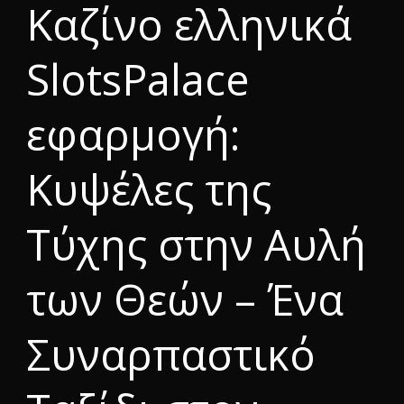
Καζίνο ελληνικά
SlotsPalace
εφαρμογή:
Κυψέλες της
Τύχης στην Αυλή
των Θεών – Ένα
Συναρπαστικό