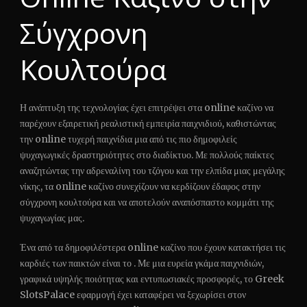
Σύγχρονη
Κουλτούρα
Η ανάπτυξη της τεχνολογίας έχει επιτρέψει στα online καζίνο να
παρέχουν εξαιρετική ρεαλιστική εμπειρία παιχνιδιού, καθιστώντας
την online τυχερή παιχνίδια μια από τις πιο δημοφιλείς
ψυχαγωγικές δραστηριότητες στο διαδίκτυο. Με πολλούς παίκτες
αναζητώντας την αδρεναλίνη του τζόγου και την ελπίδα μιας μεγάλης
νίκης, τα online καζίνο συνεχίζουν να κερδίζουν έδαφος στην
σύγχρονη κουλτούρα και να αποτελούν αναπόσπαστο κομμάτι της
ψυχαγωγίας μας.
Ένα από τα δημοφιλέστερα online καζίνο που έχουν κατακτήσει τις
καρδιές των παικτών είναι το . Με μια ευρεία γκάμα παιχνιδιών,
γραφικά υψηλής ποιότητας και εντυπωσιακές προσφορές, το Greek
SlotsPalace εφαρμογή έχει καταφέρει να ξεχωρίσει στον