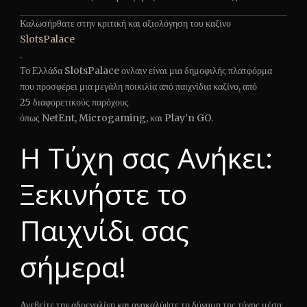
Καλωσήρθατε στην κριτική και αξιολόγηση του καζίνο
SlotsPalace
.
Το Ελλάδα SlotsPalace ονλαιν είναι μια δημοφιλής πλατφόρμα
που προσφέρει μια μεγάλη ποικιλία από παιχνίδια καζίνο, από
25 διαφορετικούς παρόχους
όπως NetEnt, Microgaming, και Play’n GO.
Η Τύχη σας Ανήκει:
Ξεκινήστε το
Παιχνίδι σας
σήμερα!
Ανεβείτε την αδρεναλίνη και ανακαλύψτε τη δύναμη της τύχης μέσα