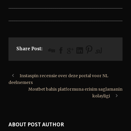
___________________________________________________________
___________________________________________________________
Share Post:
Instaspin recensie over deze portal voor NL
deelnemers
Mostbet bahis platformuna erisim saglamanin
kolayligi
ABOUT POST AUTHOR