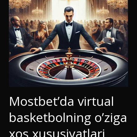
Mostbet’da virtual
basketbolning o’ziga
xos xususiyatlari