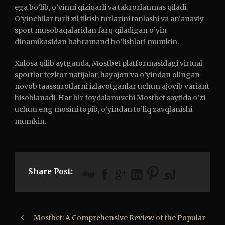
ega bo’lib, o’yinni qiziqarli va takrorlanmas qiladi.
O’yinchilar turli xil tikish turlarini tanlashi va an’anaviy
sport musobaqalaridan farq qiladigan o’yin
dinamikasidan bahramand bo’lishlari mumkin.
Xulosa qilib aytganda, Mostbet platformasidagi virtual
sportlar tezkor natijalar, hayajon va o’yindan olingan
noyob taassurotlarni izlayotganlar uchun ajoyib variant
hisoblanadi. Har bir foydalanuvchi Mostbet saytida o’zi
uchun eng mosini topib, o’yindan to’liq zavqlanishi
mumkin.
Share Post:
Mostbet: A Comprehensive Review of the Popular