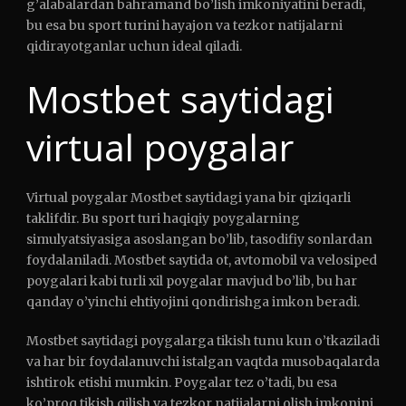
g’alabalardan bahramand bo’lish imkoniyatini beradi,
bu esa bu sport turini hayajon va tezkor natijalarni
qidirayotganlar uchun ideal qiladi.
Mostbet saytidagi
virtual poygalar
Virtual poygalar Mostbet saytidagi yana bir qiziqarli
taklifdir. Bu sport turi haqiqiy poygalarning
simulyatsiyasiga asoslangan bo’lib, tasodifiy sonlardan
foydalaniladi. Mostbet saytida ot, avtomobil va velosiped
poygalari kabi turli xil poygalar mavjud bo’lib, bu har
qanday o’yinchi ehtiyojini qondirishga imkon beradi.
Mostbet saytidagi poygalarga tikish tunu kun o’tkaziladi
va har bir foydalanuvchi istalgan vaqtda musobaqalarda
ishtirok etishi mumkin. Poygalar tez o’tadi, bu esa
ko’proq tikish qilish va tezkor natijalarni olish imkonini