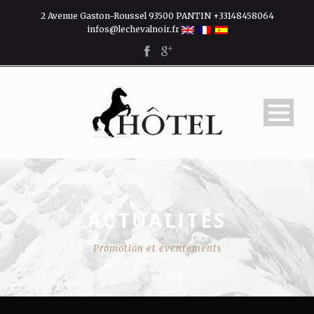
2 Avenue Gaston-Roussel 93500 PANTIN +33148458064
infos@lechevalnoir.fr
ACTUALITÉS
Promotion et éventements