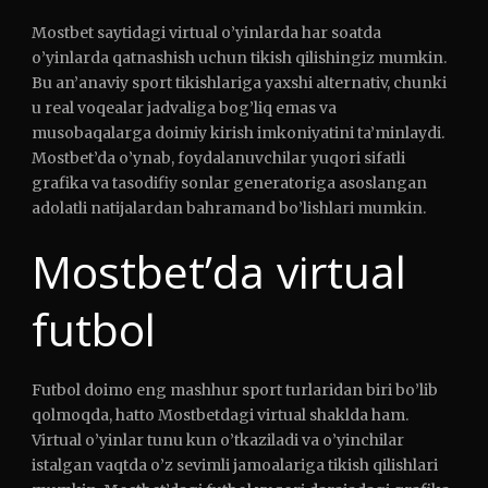
Mostbet saytidagi virtual o’yinlarda har soatda
o’yinlarda qatnashish uchun tikish qilishingiz mumkin.
Bu an’anaviy sport tikishlariga yaxshi alternativ, chunki
u real voqealar jadvaliga bog’liq emas va
musobaqalarga doimiy kirish imkoniyatini ta’minlaydi.
Mostbet’da o’ynab, foydalanuvchilar yuqori sifatli
grafika va tasodifiy sonlar generatoriga asoslangan
adolatli natijalardan bahramand bo’lishlari mumkin.
Mostbet’da virtual
futbol
Futbol doimo eng mashhur sport turlaridan biri bo’lib
qolmoqda, hatto Mostbetdagi virtual shaklda ham.
Virtual o’yinlar tunu kun o’tkaziladi va o’yinchilar
istalgan vaqtda o’z sevimli jamoalariga tikish qilishlari