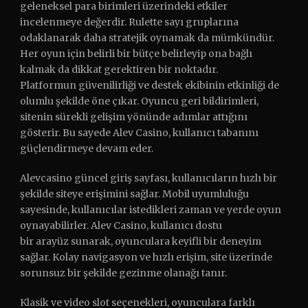
geleneksel para birimleri üzerindeki etkiler
incelenmeye değerdir. Rulette sayı gruplarına
odaklanarak daha stratejik oynamak da mümkündür.
Her oyun için belirli bir bütçe belirleyip ona bağlı
kalmak da dikkat gerektiren bir noktadır.
Platformun güvenilirliği ve destek ekibinin etkinliği de
olumlu şekilde öne çıkar. Oyuncu geri bildirimleri,
sitenin sürekli gelişim yönünde adımlar attığını
gösterir. Bu sayede Alev Casino, kullanıcı tabanını
güçlendirmeye devam eder.
Alevcasino güncel giriş sayfası, kullanıcıların hızlı bir
şekilde siteye erişimini sağlar. Mobil uyumluluğu
sayesinde, kullanıcılar istedikleri zaman ve yerde oyun
oynayabilirler. Alev Casino, kullanıcı dostu
bir arayüz sunarak, oyunculara keyifli bir deneyim
sağlar. Kolay navigasyon ve hızlı erişim, site üzerinde
sorunsuz bir şekilde gezinme olanağı tanır.
Klasik ve video slot seçenekleri, oyunculara farklı