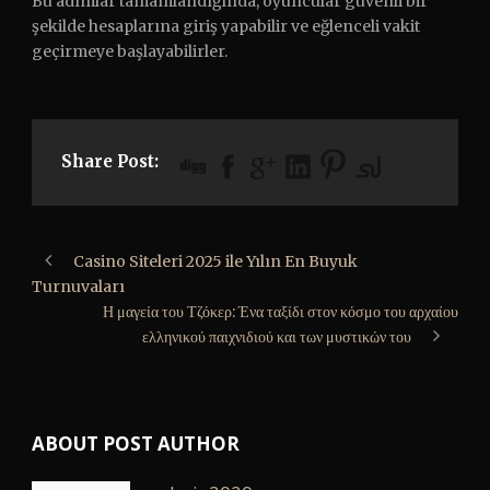
Bu adımlar tamamlandığında, oyuncular güvenli bir
şekilde hesaplarına giriş yapabilir ve eğlenceli vakit
geçirmeye başlayabilirler.
Share Post:
Casino Siteleri 2025 ile Yılın En Buyuk
Turnuvaları
Η μαγεία του Τζόκερ: Ένα ταξίδι στον κόσμο του αρχαίου
ελληνικού παιχνιδιού και των μυστικών του
ABOUT POST AUTHOR