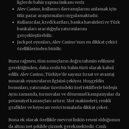
liglerde bahis yapma imkanı verir.
Alev Casino, kullanıcı davranışlarını anlamak için
titiz pazar araştırmaları uygulamaktadır.
Kullanıcılar, kredi kartları, banka havaleleri ve Türk
bankaları aracılığıyla yatırımlarını
gerçekleştirebilir.
Jackpot oyunları, Alev Casino’nun en dikkat çekici
özelliklerinden biridir.
Buna rağmen, tüm sonuçların doğru tahmin edilmesi
gerektiğinden, daha zorlu bir bahis türü olarak kabul
edilir. Alev Casino, Türkiye’de sayısız fırsat ve avantaj
sunarak oyuncuların ilgisini çekiyor. Hoşgeldin
bonusları, yatırımlar üzerindeki özel tekliflerle birleşir.
Aynı zamanda, turnuvalar ve dönemsel kampanyalar da
potansiyel kazançları artırır. Slot makineleri, renkli
grafikler ve heyecan verici temalarla dikkat çeker.
Buna ek olarak özellikle mevcut linkin resmi olduğunun
da altını net şekilde çizmek gerekmektedir. Canlı