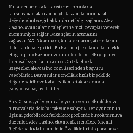
Kullanıcıların kafa karıştırıcı sorunlarla
karşılaşmamaları amacıyla kazançlarının nasıl
değerlendirileceği hakkında net bilgi sağlanır. Alev
Casino, oyuncuların taleplerine hızlı cevaplar vererek
memnuniyet sağlar. Kazançların artmasını
sağlayan %7-8 kar marjı, kullanıcıların yatırımlarını
daha kârlı hale getirir. Bu kar marjı, kullanıcıların elde
ettiği toplam kazanç üzerine olumlu bir etki yapar ve
finansal başarılarını artırır. Ortak olmak
isteyenler, alevcasino.com üzerinden başvuru
yapabilirler. Başvurular genellikle hızlı bir şekilde
değerlendirilir ve kabul edilen ortaklar anında
çalışmaya başlayabilirler.
Alev Casino, yıl boyunca heyecan verici etkinlikler ve
turnuvalarla dolu bir takvime sahiptir. Her oyuncunun
ilgisini çekebilecek farklı kategorilerde birçok turnuva
düzenler. Alev Casino, ekonomik trendlere önemli
ölçüde katkıda bulunabilir. Özellikle kripto paralar ve