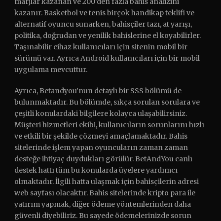
marjlar kazanan ve 200’den fazla bahis analizini
kazanır. Basketbol ve tenis birçok handikap teklifi ve
alternatif oyuncu sunarken, bahisçiler tazı, at yarışı,
politika, doğrudan ve yenilik bahislerine el koyabilirler.
Taşınabilir cihaz kullanıcıları için sitenin mobil bir
sürümü var. Ayrıca Android kullanıcıları için bir mobil
uygulama mevcuttur.
Ayrıca, Betandyou’nun detaylı bir SSS bölümü de
bulunmaktadır. Bu bölümde, sıkça sorulan sorulara ve
çeşitli konulardaki bilgilere kolayca ulaşabilirsiniz.
Müşteri hizmetleri ekibi, kullanıcıların sorunlarını hızlı
ve etkili bir şekilde çözmeyi amaçlamaktadır. Bahis
sitelerinde işlem yapan oyuncuların zaman zaman
desteğe ihtiyaç duydukları görülür. BetAndYou canlı
destek hattı tüm bu konularda üyelere yardımcı
olmaktadır. İlgili hatta ulaşmak için bahisçilerin adresi
web sayfası olacaktır. Bahis sitelerinde kripto para ile
yatırım yapmak, diğer ödeme yöntemlerinden daha
güvenli diyebiliriz. Bu sayede ödemelerinizde sorun