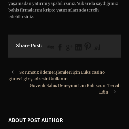
yaşamadan yatırım yapabilirsiniz. Yukarıda saydığımız
bahis firmalarını kripto yatırımlarında tercih
edebilirsiniz.
Share Post:
Sorunsuz ödeme işlemleri için Lüks casino
güncel giriş adresini kullanın
Guvenli Bahis Deneyimi Icin Bahiscom Tercih
Edin
ABOUT POST AUTHOR