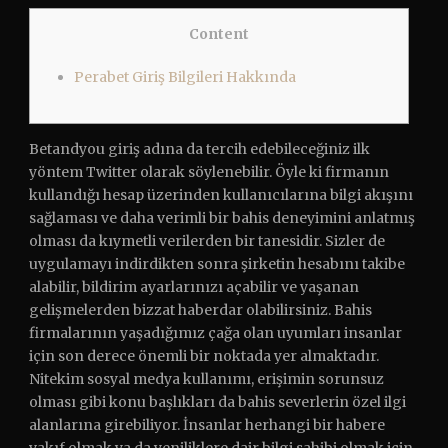
Content
Perabet Giriş Bilgileri Hakkında
Betandyou giriş adına da tercih edebileceğiniz ilk
yöntem Twitter olarak söylenebilir. Öyle ki firmanın
kullandığı hesap üzerinden kullanıcılarına bilgi akışını
sağlaması ve daha verimli bir bahis deneyimini anlatmış
olması da kıymetli verilerden bir tanesidir. Sizler de
uygulamayı indirdikten sonra şirketin hesabını takibe
alabilir, bildirim ayarlarınızı açabilir ve yaşanan
gelişmelerden bizzat haberdar olabilirsiniz. Bahis
firmalarının yaşadığımız çağa olan uyumları insanlar
için son derece önemli bir noktada yer almaktadır.
Nitekim sosyal medya kullanımı, erişimin sorunsuz
olması gibi konu başlıkları da bahis severlerin özel ilgi
alanlarına girebiliyor. İnsanlar herhangi bir habere