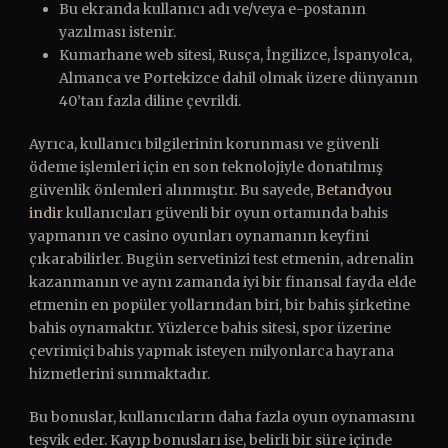
Bu ekranda kullanıcı adı ve/veya e-postanın
yazılması istenir.
Kumarhane web sitesi, Rusça, İngilizce, İspanyolca,
Almanca ve Portekizce dahil olmak üzere dünyanın
40’tan fazla diline çevrildi.
Ayrıca, kullanıcı bilgilerinin korunması ve güvenli
ödeme işlemleri için en son teknolojiyle donatılmış
güvenlik önlemleri alınmıştır. Bu sayede,
Betandyou
indir
kullanıcıları güvenli bir oyun ortamında bahis
yapmanın ve casino oyunları oynamanın keyfini
çıkarabilirler. Bugün servetinizi test etmenin, adrenalin
kazanmanın ve aynı zamanda iyi bir finansal fayda elde
etmenin en popüler yollarından biri, bir bahis şirketine
bahis oynamaktır. Yüzlerce bahis sitesi, spor üzerine
çevrimiçi bahis yapmak isteyen milyonlarca hayrana
hizmetlerini sunmaktadır.
Bu bonuslar, kullanıcıların daha fazla oyun oynamasını
teşvik eder. Kayıp bonusları ise, belirli bir süre içinde