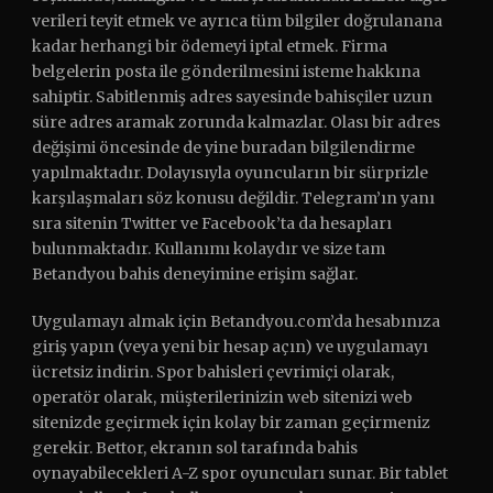
verileri teyit etmek ve ayrıca tüm bilgiler doğrulanana
kadar herhangi bir ödemeyi iptal etmek. Firma
belgelerin posta ile gönderilmesini isteme hakkına
sahiptir. Sabitlenmiş adres sayesinde bahisçiler uzun
süre adres aramak zorunda kalmazlar. Olası bir adres
değişimi öncesinde de yine buradan bilgilendirme
yapılmaktadır. Dolayısıyla oyuncuların bir sürprizle
karşılaşmaları söz konusu değildir. Telegram’ın yanı
sıra sitenin Twitter ve Facebook’ta da hesapları
bulunmaktadır. Kullanımı kolaydır ve size tam
Betandyou bahis deneyimine erişim sağlar.
Uygulamayı almak için Betandyou.com’da hesabınıza
giriş yapın (veya yeni bir hesap açın) ve uygulamayı
ücretsiz indirin. Spor bahisleri çevrimiçi olarak,
operatör olarak, müşterilerinizin web sitenizi web
sitenizde geçirmek için kolay bir zaman geçirmeniz
gerekir. Bettor, ekranın sol tarafında bahis
oynayabilecekleri A-Z spor oyuncuları sunar. Bir tablet