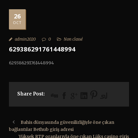
26
OCT
admin2020
0
Non classé
629386291761448994
629386291761448994
Share Post:
Bahis dünyasında güvenilirliğiyle öne çıkan
bağlantılar Bethub giriş adresi
Yüksek RTP oranlarıyla öne çıkan Lüks casino giriş