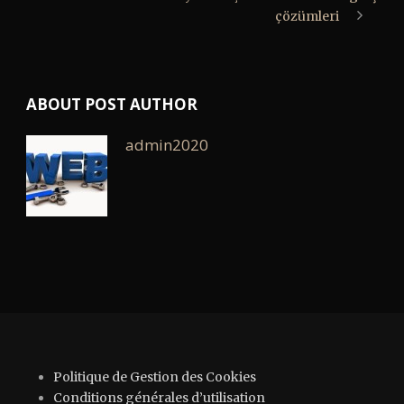
çözümleri
ABOUT POST AUTHOR
admin2020
Politique de Gestion des Cookies
Conditions générales d’utilisation