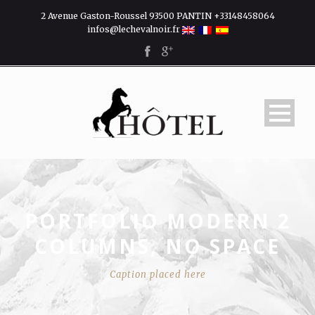
2 Avenue Gaston-Roussel 93500 PANTIN +33148458064
infos@lechevalnoir.fr
PORTFOLIO MODERN 2
COLUMNS, NO SPACE
Caption placed here