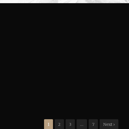
1
2
3
…
7
Next ›