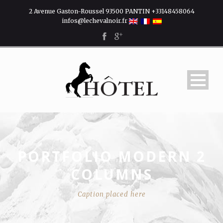
2 Avenue Gaston-Roussel 93500 PANTIN +33148458064
infos@lechevalnoir.fr
PORTFOLIO MODERN 2
COLUMNS
Caption placed here